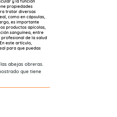
cular y la función
iene propiedades
ara tratar diversas
real, como en cápsulas,
argo, es importante
los productos apícolas,
ción sanguínea, entre
 profesional de la salud
En este artículo,
real para que puedas
las abejas obreras.
mostrado que tiene