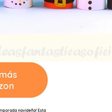
 más
zon
temporada navideña! Esta